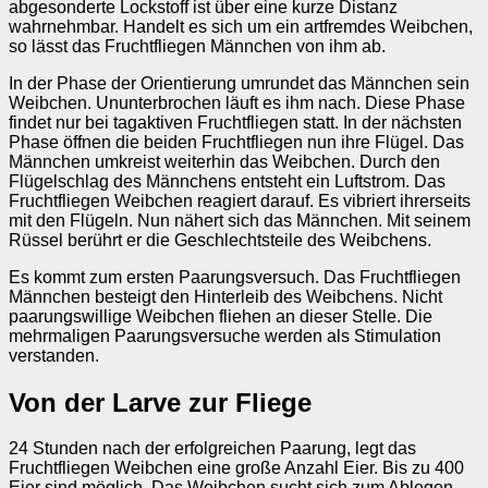
abgesonderte Lockstoff ist über eine kurze Distanz
wahrnehmbar. Handelt es sich um ein artfremdes Weibchen,
so lässt das Fruchtfliegen Männchen von ihm ab.
In der Phase der Orientierung umrundet das Männchen sein
Weibchen. Ununterbrochen läuft es ihm nach. Diese Phase
findet nur bei tagaktiven Fruchtfliegen statt. In der nächsten
Phase öffnen die beiden Fruchtfliegen nun ihre Flügel. Das
Männchen umkreist weiterhin das Weibchen. Durch den
Flügelschlag des Männchens entsteht ein Luftstrom. Das
Fruchtfliegen Weibchen reagiert darauf. Es vibriert ihrerseits
mit den Flügeln. Nun nähert sich das Männchen. Mit seinem
Rüssel berührt er die Geschlechtsteile des Weibchens.
Es kommt zum ersten Paarungsversuch. Das Fruchtfliegen
Männchen besteigt den Hinterleib des Weibchens. Nicht
paarungswillige Weibchen fliehen an dieser Stelle. Die
mehrmaligen Paarungsversuche werden als Stimulation
verstanden.
Von der Larve zur Fliege
24 Stunden nach der erfolgreichen Paarung, legt das
Fruchtfliegen Weibchen eine große Anzahl Eier. Bis zu 400
Eier sind möglich. Das Weibchen sucht sich zum Ablegen