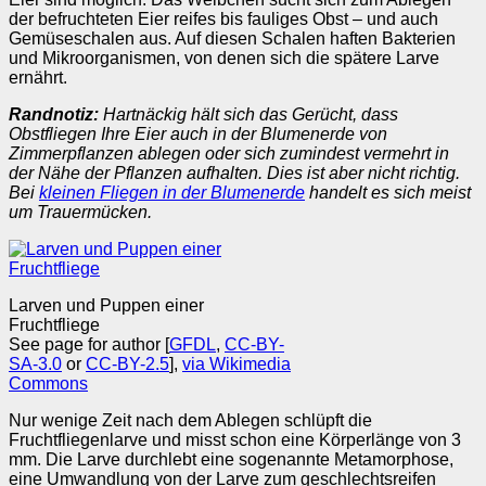
der befruchteten Eier reifes bis fauliges Obst – und auch
Gemüseschalen aus. Auf diesen Schalen haften Bakterien
und Mikroorganismen, von denen sich die spätere Larve
ernährt.
Randnotiz:
Hartnäckig hält sich das Gerücht, dass
Obstfliegen Ihre Eier auch in der Blumenerde von
Zimmerpflanzen ablegen oder sich zumindest vermehrt in
der Nähe der Pflanzen aufhalten. Dies ist aber nicht richtig.
Bei
kleinen Fliegen in der Blumenerde
handelt es sich meist
um Trauermücken.
Larven und Puppen einer
Fruchtfliege
See page for author [
GFDL
,
CC-BY-
SA-3.0
or
CC-BY-2.5
],
via Wikimedia
Commons
Nur wenige Zeit nach dem Ablegen schlüpft die
Fruchtfliegenlarve und misst schon eine Körperlänge von 3
mm. Die Larve durchlebt eine sogenannte Metamorphose,
eine Umwandlung von der Larve zum geschlechtsreifen