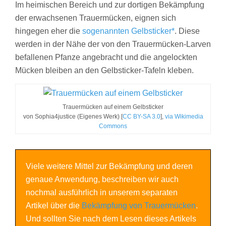
Im heimischen Bereich und zur dortigen Bekämpfung
der erwachsenen Trauermücken, eignen sich
hingegen eher die
sogenannten Gelbsticker*
. Diese
werden in der Nähe der von den Trauermücken-Larven
befallenen Pfanze angebracht und die angelockten
Mücken bleiben an den Gelbsticker-Tafeln kleben.
Trauermücken auf einem Gelbsticker
von Sophia4justice (Eigenes Werk) [
CC BY-SA 3.0
],
via Wikimedia
Commons
Viele weitere Mittel zur Bekämpfung und deren
genaue Anwendung, beschreiben wir auch
nochmal ausführlich in unserem separaten
Artikel über die
Bekämpfung von Trauermücken
.
Und sollten Sie nach dem Lesen dieses Artikels